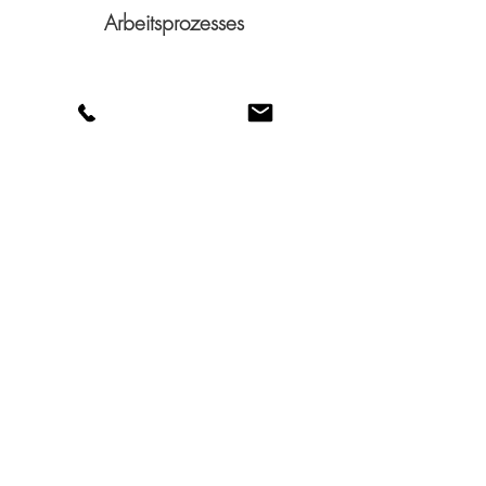
Arbeitsprozesses
Outdooraufnahmen
mit einer Drohne optional
Reportagefotogr
afie
Ihre nächste Hausmesse oder das
nächste Firmenevent steht vor der
Tür? Ich begleite Ihre Veranstaltung