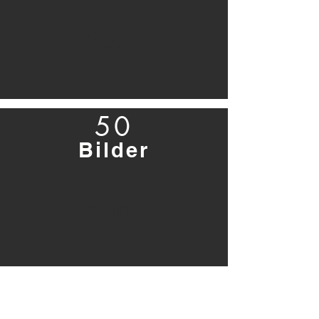
200€
50
Bilder
330€